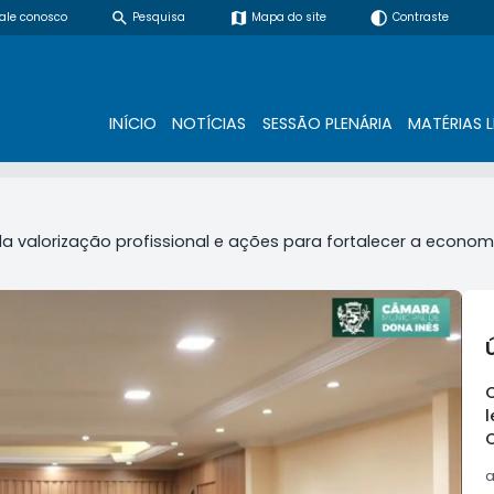
search
map
contrast
ale conosco
Pesquisa
Mapa do site
Contraste
INÍCIO
NOTÍCIAS
SESSÃO PLENÁRIA
MATÉRIAS L
a valorização profissional e ações para fortalecer a economi
l
a