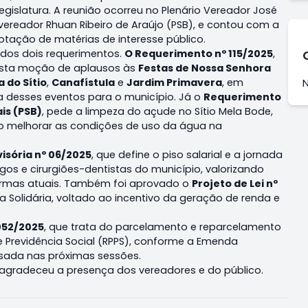
Legislatura. A reunião ocorreu no Plenário Vereador José
 vereador Rhuan Ribeiro de Araújo (PSB), e contou com a
tação de matérias de interesse público.
dos dois requerimentos.
O Requerimento nº 115/2025
,
esta moção de aplausos às
Festas de Nossa Senhora
a do Sítio
,
Canafístula
e
Jardim Primavera
, em
sa desses eventos para o município. Já o
Requerimento
is (PSB)
, pede a limpeza do açude no Sítio Mela Bode,
do melhorar as condições de uso da água na
isória nº 06/2025
, que define o piso salarial e a jornada
s e cirurgiões-dentistas do município, valorizando
normas atuais. Também foi aprovado o
Projeto de Lei nº
ia Solidária, voltado ao incentivo da geração de renda e
 052/2025
, que trata do parcelamento e reparcelamento
e Previdência Social (RPPS), conforme a Emenda
lisada nas próximas sessões.
o agradeceu a presença dos vereadores e do público.