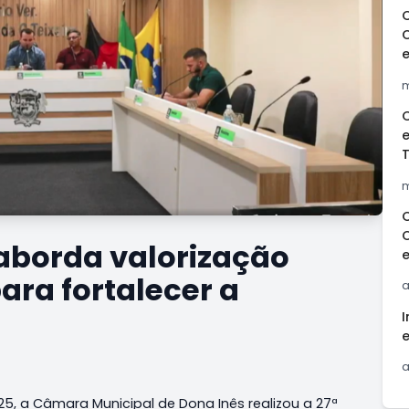
m
e
m
 aborda valorização
para fortalecer a
a
I
a
5, a Câmara Municipal de Dona Inês realizou a 27ª