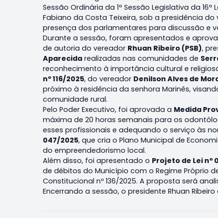
Sessão Ordinária da 1ª Sessão Legislativa da 16ª 
Fabiano da Costa Teixeira, sob a presidência do
presença dos parlamentares para discussão e vo
Durante a sessão, foram apresentados e aprova
de autoria do vereador
Rhuan Ribeiro (PSB)
, pr
Aparecida
realizadas nas comunidades de
Serr
reconhecimento à importância cultural e religio
nº 116/2025
, do vereador
Denilson Alves de Mora
próximo à residência da senhora Marinês, visan
comunidade rural.
Pelo Poder Executivo, foi aprovada a
Medida Prov
máxima de 20 horas semanais para os odontólogo
esses profissionais e adequando o serviço às 
047/2025
, que cria o Plano Municipal de Econom
do empreendedorismo local.
Além disso, foi apresentado o
Projeto de Lei nº
de débitos do Município com o Regime Próprio d
Constitucional nº 136/2025. A proposta será ana
Encerrando a sessão, o presidente Rhuan Ribeir