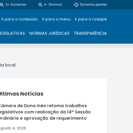
zoom_in
zoom_out
restore
A+ Aumentar
A- Diminuir
Tamanho padrão
Ir para o conteúdo
Ir para o menu
Ir para o rodapé
EGISLATIVAS
NORMAS JURÍDICAS
TRANSPARÊNCIA
a local
Últimas Notícias
Câmara de Dona Inês retoma trabalhos
egislativos com realização da 14ª Sessão
Ordinária e aprovação de requerimento
gosto 4, 2026