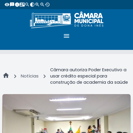
visibility
feedback
info
contact_mail
search
contrast
zoom_in
zoom_out
restore
menu
Câmara autoriza Poder Executivo a
home
chevron_right
chevron_right
Notícias
usar crédito especial para
construção de academia da saúde