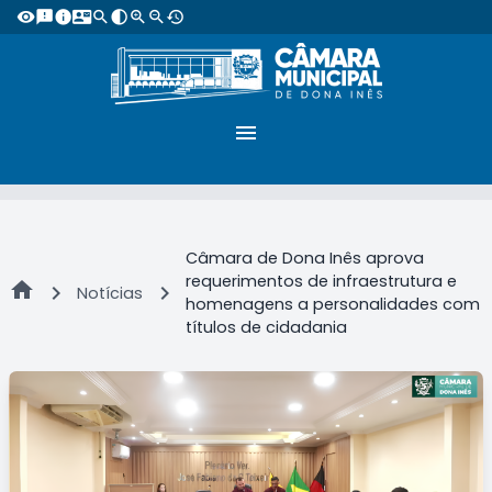
visibility
feedback
info
contact_mail
search
contrast
zoom_in
zoom_out
restore
menu
Câmara de Dona Inês aprova
requerimentos de infraestrutura e
home
chevron_right
chevron_right
Notícias
homenagens a personalidades com
títulos de cidadania