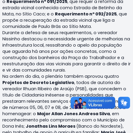
o
Requerimento nº 091/2025
, que requer a reforma da
estrada vicinal conhecida como Estrada de Betinho da
Mata, no Sítio Caco; e o
Requerimento nº 092/2025
, que
propõe a recuperação da estrada vicinal que liga a
comunidade de Paulo Brás ao Sítio Mata.
Durante a defesa de seus requerimentos, o vereador
Nissinho destacou a necessidade urgente de melhorias na
infraestrutura local, ressaltando o apelo da população
que aguarda há anos por ações concretas, como a
construção dos banheiros da Praça do Trabalhador e a
reestruturação das vias vicinais para garantir o direito de ir
e vir das comunidades rurais.
Na ordem do dia, o plenário também aprovou quatro
Projetos de Decreto Legislativo
, todos de autoria do
vereador Rhuan Ribeiro de Araújo (PSB), que concedem o
título de Cidadania Inêsense a personalidades que
prestaram relevantes serviços ao município. Os decretos
de números 05, 06, 07 e 08, de 2025, foram destinados a
homenagear: o
Major Allan Jones Andresa Silva
, em
reconhecimento pelo compromisso com o Município de
Dona Inês;
Jonathas Lins Moraes
(Banco do Nordeste),
pelo trabalho de apoio à agricultura familiar;
Maria José