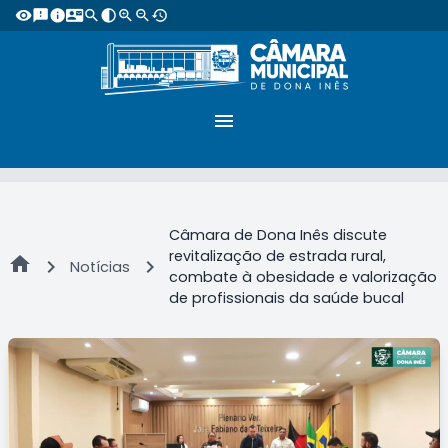
visibility
feedback
info
contact_mail
search
contrast
zoom_in
zoom_out
restore
menu
Câmara de Dona Inês discute
revitalização de estrada rural,
home
chevron_right
chevron_right
Notícias
combate à obesidade e valorização
de profissionais da saúde bucal