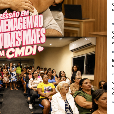
e
m
a
I
a
m