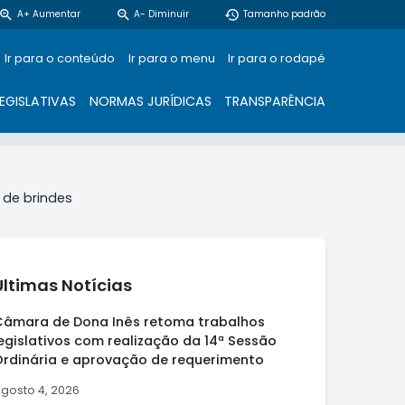
zoom_in
zoom_out
restore
A+ Aumentar
A- Diminuir
Tamanho padrão
Ir para o conteúdo
Ir para o menu
Ir para o rodapé
EGISLATIVAS
NORMAS JURÍDICAS
TRANSPARÊNCIA
 de brindes
Últimas Notícias
Câmara de Dona Inês retoma trabalhos
egislativos com realização da 14ª Sessão
Ordinária e aprovação de requerimento
gosto 4, 2026