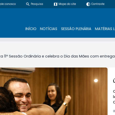
search
map
contrast
ale conosco
Pesquisa
Mapa do site
Contraste
INÍCIO
NOTÍCIAS
SESSÃO PLENÁRIA
MATÉRIAS L
a 11ª Sessão Ordinária e celebra o Dia das Mães com entrega
l
a