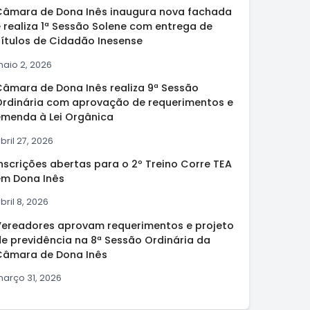
Câmara de Dona Inês inaugura nova fachada
 realiza 1ª Sessão Solene com entrega de
Títulos de Cidadão Inesense
aio 2, 2026
Câmara de Dona Inês realiza 9ª Sessão
Ordinária com aprovação de requerimentos e
emenda à Lei Orgânica
bril 27, 2026
nscrições abertas para o 2º Treino Corre TEA
em Dona Inês
bril 8, 2026
Vereadores aprovam requerimentos e projeto
de previdência na 8ª Sessão Ordinária da
Câmara de Dona Inês
arço 31, 2026