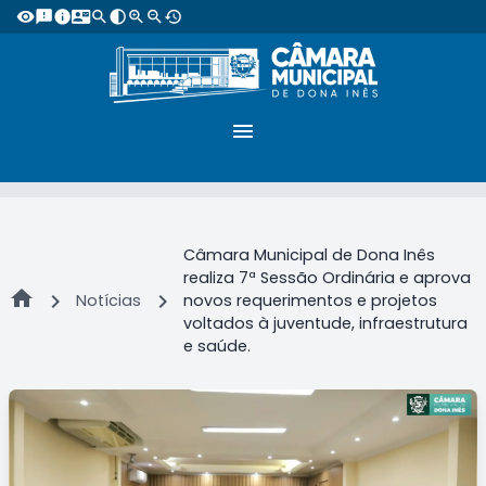
visibility
feedback
info
contact_mail
search
contrast
zoom_in
zoom_out
restore
menu
Câmara Municipal de Dona Inês
realiza 7ª Sessão Ordinária e aprova
home
chevron_right
chevron_right
Notícias
novos requerimentos e projetos
voltados à juventude, infraestrutura
e saúde.