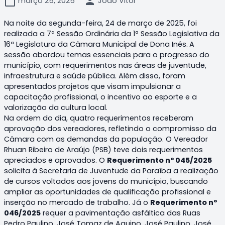
calendar_today
person
março 25, 2025
João Vitor
Na noite da segunda-feira, 24 de março de 2025, foi
realizada a 7ª Sessão Ordinária da 1ª Sessão Legislativa da
16ª Legislatura da Câmara Municipal de Dona Inês.
A
sessão abordou temas essenciais para o progresso do
município, com requerimentos nas áreas de juventude,
infraestrutura e saúde pública. Além disso, foram
apresentados projetos que visam impulsionar a
capacitação profissional, o incentivo ao esporte e a
valorização da cultura local.
Na ordem do dia, quatro requerimentos receberam
aprovação dos vereadores, refletindo o compromisso da
Câmara com as demandas da população. O Vereador
Rhuan Ribeiro de Araújo (PSB) teve dois requerimentos
apreciados e aprovados. O
Requerimento nº 045/2025
solicita à Secretaria de Juventude da Paraíba a realização
de cursos voltados aos jovens do município, buscando
ampliar as oportunidades de qualificação profissional e
inserção no mercado de trabalho. Já o
Requerimento nº
046/2025
requer a pavimentação asfáltica das Ruas
Pedro Paulino, José Tomaz de Aquino, José Paulino, José