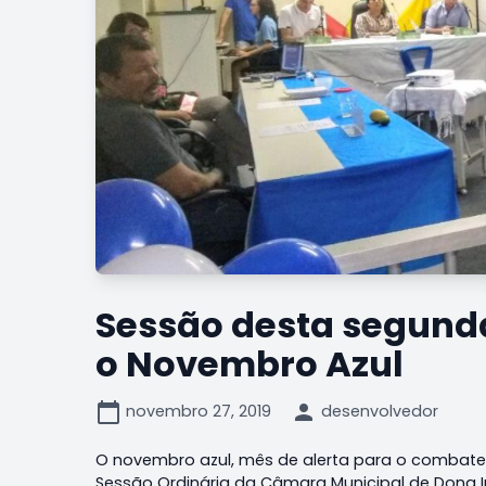
Sessão desta segunda
o Novembro Azul
calendar_today
person
novembro 27, 2019
desenvolvedor
O novembro azul, mês de alerta para o combate 
Sessão Ordinária da Câmara Municipal de Dona I