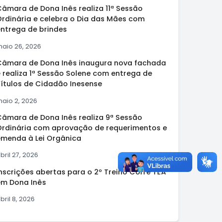
Câmara de Dona Inês realiza 11ª Sessão
Ordinária e celebra o Dia das Mães com
entrega de brindes
aio 26, 2026
Câmara de Dona Inês inaugura nova fachada
 realiza 1ª Sessão Solene com entrega de
Títulos de Cidadão Inesense
aio 2, 2026
Câmara de Dona Inês realiza 9ª Sessão
Ordinária com aprovação de requerimentos e
emenda à Lei Orgânica
bril 27, 2026
nscrições abertas para o 2º Treino Corre TEA
em Dona Inês
bril 8, 2026