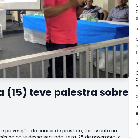
m
e
m
 (15) teve palestra sobre
a
I
a
e prevenção do câncer de próstata, foi assunto na
nês na noite dessa segunda-feira, 25 de novembro. A