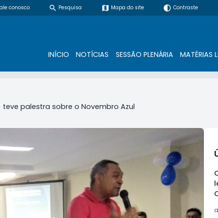
search
map
contrast
ale conosco
Pesquisa
Mapa do site
Contraste
INÍCIO
NOTÍCIAS
SESSÃO PLENÁRIA
MATÉRIAS L
 teve palestra sobre o Novembro Azul
l
a