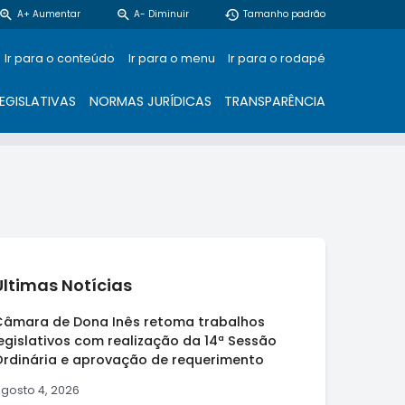
zoom_in
zoom_out
restore
A+ Aumentar
A- Diminuir
Tamanho padrão
Ir para o conteúdo
Ir para o menu
Ir para o rodapé
EGISLATIVAS
NORMAS JURÍDICAS
TRANSPARÊNCIA
Últimas Notícias
Câmara de Dona Inês retoma trabalhos
egislativos com realização da 14ª Sessão
Ordinária e aprovação de requerimento
gosto 4, 2026