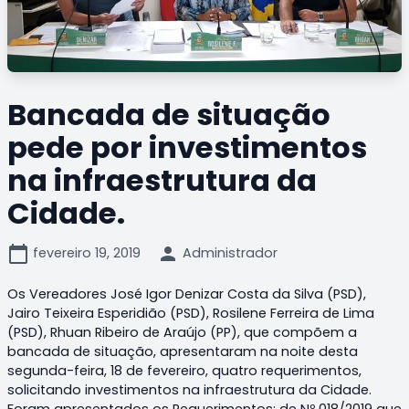
Bancada de situação
pede por investimentos
na infraestrutura da
Cidade.
calendar_today
person
fevereiro 19, 2019
Administrador
Os Vereadores José Igor Denizar Costa da Silva (PSD),
Jairo Teixeira Esperidião (PSD), Rosilene Ferreira de Lima
(PSD), Rhuan Ribeiro de Araújo (PP), que compõem a
bancada de situação, apresentaram na noite desta
segunda-feira, 18 de fevereiro, quatro requerimentos,
solicitando investimentos na infraestrutura da Cidade.
Foram apresentados os Requerimentos; de Nº 018/2019 que