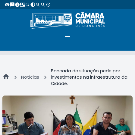
visibility
feedback
info
contact_mail
search
contrast
zoom_in
zoom_out
restore
menu
Bancada de situação pede por
home
chevron_right
chevron_right
Notícias
investimentos na infraestrutura da
Cidade.