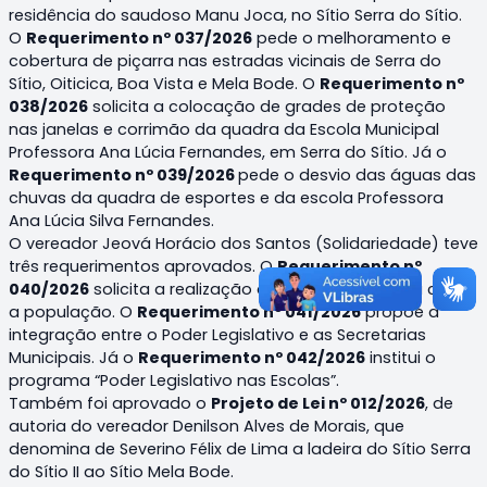
residência do saudoso Manu Joca, no Sítio Serra do Sítio.
O
Requerimento nº 037/2026
pede o melhoramento e
cobertura de piçarra nas estradas vicinais de Serra do
Sítio, Oiticica, Boa Vista e Mela Bode. O
Requerimento nº
038/2026
solicita a colocação de grades de proteção
nas janelas e corrimão da quadra da Escola Municipal
Professora Ana Lúcia Fernandes, em Serra do Sítio. Já o
Requerimento nº 039/2026
pede o desvio das águas das
chuvas da quadra de esportes e da escola Professora
Ana Lúcia Silva Fernandes.
O vereador Jeová Horácio dos Santos (Solidariedade) teve
três requerimentos aprovados. O
Requerimento nº
040/2026
solicita a realização de audiência pública com
a população. O
Requerimento nº 041/2026
propõe a
integração entre o Poder Legislativo e as Secretarias
Municipais. Já o
Requerimento nº 042/2026
institui o
programa “Poder Legislativo nas Escolas”.
Também foi aprovado o
Projeto de Lei nº 012/2026
, de
autoria do vereador Denilson Alves de Morais, que
denomina de Severino Félix de Lima a ladeira do Sítio Serra
do Sítio II ao Sítio Mela Bode.