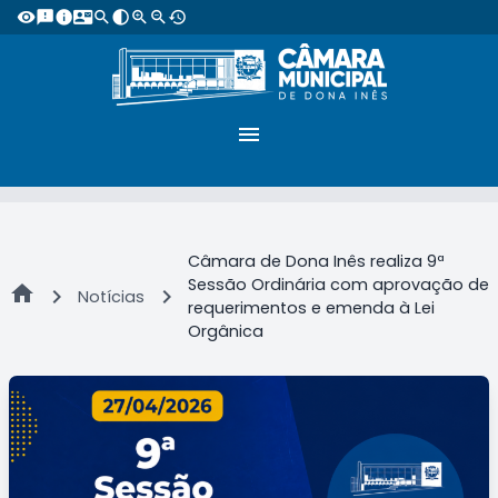
visibility
feedback
info
contact_mail
search
contrast
zoom_in
zoom_out
restore
menu
Câmara de Dona Inês realiza 9ª
Sessão Ordinária com aprovação de
home
chevron_right
chevron_right
Notícias
requerimentos e emenda à Lei
Orgânica