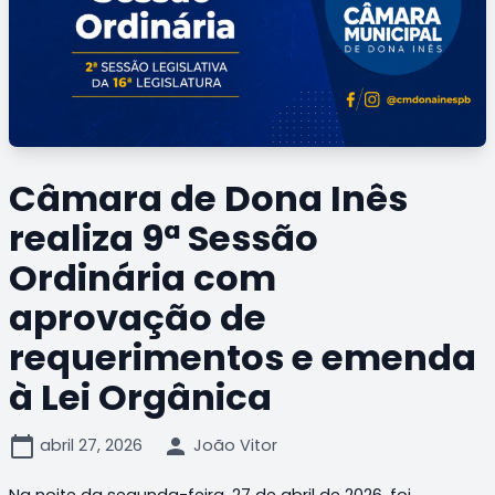
Câmara de Dona Inês
realiza 9ª Sessão
Ordinária com
aprovação de
requerimentos e emenda
à Lei Orgânica
calendar_today
person
abril 27, 2026
João Vitor
Na noite da segunda-feira, 27 de abril de 2026, foi