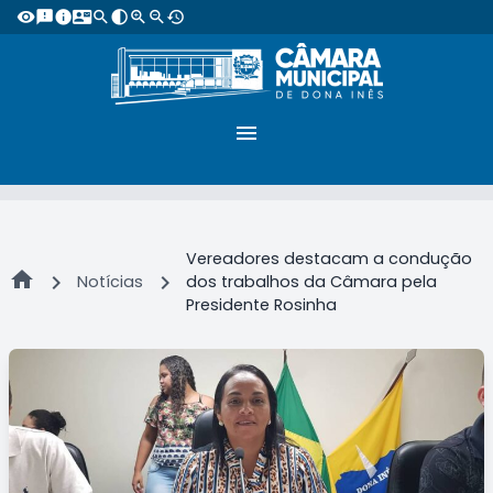
visibility
feedback
info
contact_mail
search
contrast
zoom_in
zoom_out
restore
menu
Vereadores destacam a condução
home
chevron_right
chevron_right
Notícias
dos trabalhos da Câmara pela
Presidente Rosinha