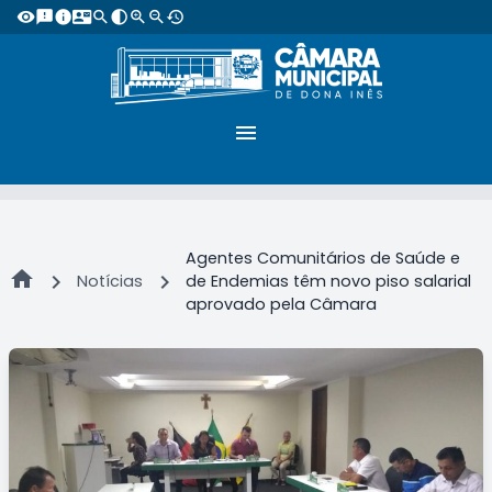
visibility
feedback
info
contact_mail
search
contrast
zoom_in
zoom_out
restore
menu
Agentes Comunitários de Saúde e
home
chevron_right
chevron_right
Notícias
de Endemias têm novo piso salarial
aprovado pela Câmara