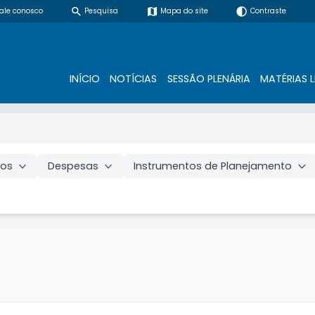
search
map
contrast
ale conosco
Pesquisa
Mapa do site
Contraste
INÍCIO
NOTÍCIAS
SESSÃO PLENÁRIA
MATÉRIAS L
vos
Despesas
Instrumentos de Planejamento