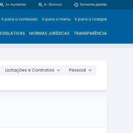
zoom_in
zoom_out
restore
A+ Aumentar
A- Diminuir
Tamanho padrão
Ir para o conteúdo
Ir para o menu
Ir para o rodapé
EGISLATIVAS
NORMAS JURÍDICAS
TRANSPARÊNCIA
Licitações e Contratos
Pessoal