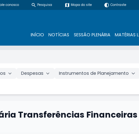
search
map
contrast
ale conosco
Pesquisa
Mapa do site
Contraste
INÍCIO
NOTÍCIAS
SESSÃO PLENÁRIA
MATÉRIAS L
vos
Despesas
Instrumentos de Planejamento
ria Transferências Financeiras