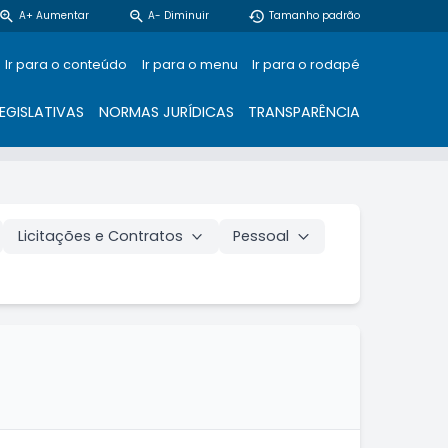
zoom_in
zoom_out
restore
A+ Aumentar
A- Diminuir
Tamanho padrão
Ir para o conteúdo
Ir para o menu
Ir para o rodapé
EGISLATIVAS
NORMAS JURÍDICAS
TRANSPARÊNCIA
Licitações e Contratos
Pessoal